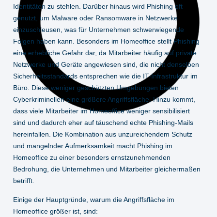
Identitäten zu stehlen. Darüber hinaus wird Phishing oft
genutzt, um Malware oder Ransomware in Netzwerke
einzuschleusen, was für Unternehmen schwerwiegende
Folgen haben kann. Besonders im Homeoffice stellt Phishing
eine erhebliche Gefahr dar, da Mitarbeiter häufig auf private
Netzwerke und Geräte angewiesen sind, die nicht denselben
Sicherheitsstandards entsprechen wie die IT-Infrastruktur im
Büro. Diese weniger geschützten Umgebungen bieten
Cyberkriminellen eine größere Angriffsfläche. Hinzu kommt,
dass viele Mitarbeiter im Homeoffice weniger sensibilisiert
sind und dadurch eher auf täuschend echte Phishing-Mails
hereinfallen. Die Kombination aus unzureichendem Schutz
und mangelnder Aufmerksamkeit macht Phishing im
Homeoffice zu einer besonders ernstzunehmenden
Bedrohung, die Unternehmen und Mitarbeiter gleichermaßen
betrifft.
Einige der Hauptgründe, warum die Angriffsfläche im
Homeoffice größer ist, sind: