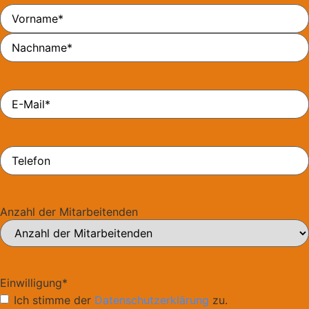
Name
*
E-
Mail
*
Telefon
Anzahl der Mitarbeitenden
Einwilligung
*
Ich stimme der
Datenschutzerklärung
zu.